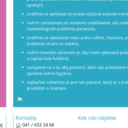
spokojní,
Objednať sa
snažíme sa aplikovať do praxe súčasné svetové trend
našich zamestnancov sústavne vzdelávame, aby vedeli
stomatologické problémy pacientov,
snažíme sa vykonávať svoju prácu citlivo, trpezlivo,
prekonali strach zo zubára,
naším hlavným zámerom je, aby nami vykonaná práca
a najmä bola funkčná,
usilujeme sa o to, aby pacienti, ktorí nás pravidelne
správna ústna hygiena,
najlepšou reklamou je pre nás pacient, ktorý je s pr
priateľom a známym.
Kontakty
Kde nás nájdete
aj
041 / 433 34 66