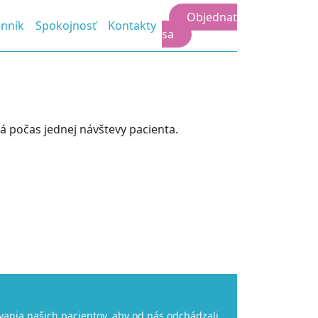
Objednať
nník
Spokojnosť
Kontakty
×
sa
á počas jednej návštevy pacienta.
ania našich pacientov, aby od nás odchádzali