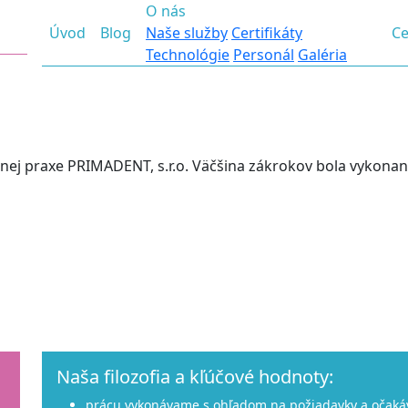
O nás
Úvod
Blog
Naše služby
Certifikáty
Ce
Úvod
Technológie
Personál
Galéria
Blog
nej praxe PRIMADENT, s.r.o. Väčšina zákrokov bola vykonan
O nás
Cenník
Spokojnosť
Kontakty
Naša filozofia a kľúčové hodnoty:
prácu vykonávame s ohľadom na požiadavky a očakáv