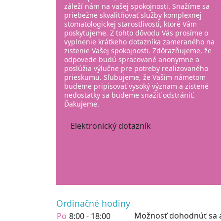
záleží nám na vašej spokojnosti. Snažíme sa
priebežne skvalitňovať služby komplexnej
stomatologickej starostlivosti, ktoré Vám
poskytujeme. Z tohto dôvodu Vás prosíme o
vyplnenie krátkeho dotazníka zameraného na
zistenie Vašej spokojnosti. Zdôrazňujeme, že
odpovede budú spracované anonymne a
poslúžia výlučne pre potreby realizovaného
prieskumu. Sľubujeme, že Vašim námetom
budeme pripisovať vysoký význam a zistené
nedostatky sa budeme snažiť odstrániť.
Ďakujeme.
Elektronický dotazník
Ordinačné hodiny
DummyText
Možnosť dohodnúť sa 
Po
8:00 - 18:00